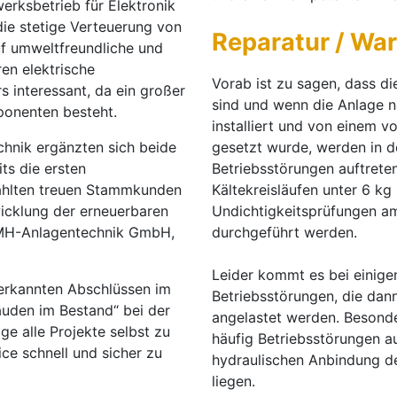
erksbetrieb für Elektronik
ie stetige Verteuerung von
Reparatur / Wa
f umweltfreundliche und
en elektrische
Vorab ist zu sagen, dass d
interessant, da ein großer
sind und wenn die Anlage na
ponenten besteht.
installiert und von einem v
chnik ergänzten sich beide
gesetzt wurde, werden in d
ts die ersten
Betriebsstörungen auftrete
hlten treuen Stammkunden
Kältekreisläufen unter 6 k
wicklung der erneuerbaren
Undichtigkeitsprüfungen am
 MH-Anlagentechnik GmbH,
durchgeführt werden.
Leider kommt es bei einig
erkannten Abschlüssen im
Betriebsstörungen, die dan
uden im Bestand“ bei der
angelastet werden. Besonde
e alle Projekte selbst zu
häufig Betriebsstörungen au
ice schnell und sicher zu
hydraulischen Anbindung 
liegen.