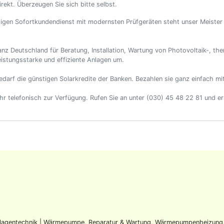
rekt. Überzeugen Sie sich bitte selbst.
ssigen Sofortkundendienst mit modernsten Prüfgeräten steht unser Meister
anz Deutschland für Beratung, Installation, Wartung von Photovoltaik-, 
istungsstarke und effiziente Anlagen um.
Bedarf die günstigen Solarkredite der Banken. Bezahlen sie ganz einfach m
r telefonisch zur Verfügung. Rufen Sie an unter (030) 45 48 22 81 und e
agentechnik | Wärmepumpe, Reparatur & Wartung, Wärmepumpenheizung, 